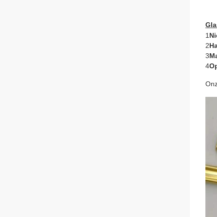
Gla
1
Ni
2
H
3
Ma
4
Op
Onz