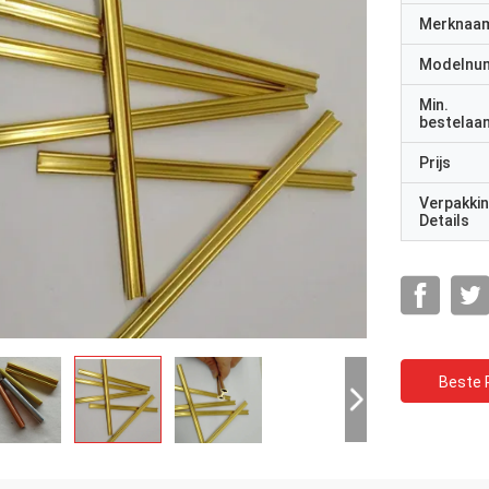
Merknaa
Modelnu
Min.
bestelaan
Prijs
Verpakki
Details
Beste P