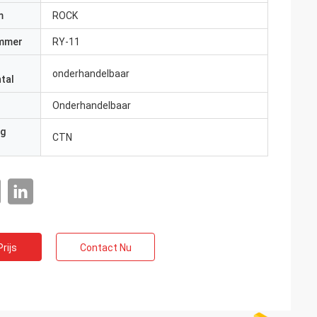
m
ROCK
mmer
RY-11
onderhandelbaar
tal
Onderhandelbaar
ng
CTN
rijs
Contact Nu