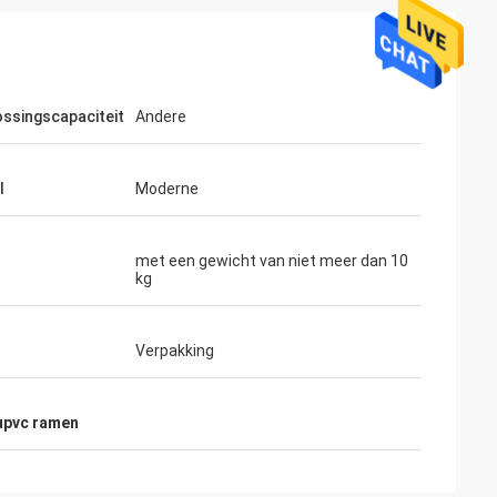
ossingscapaciteit
Andere
l
Moderne
met een gewicht van niet meer dan 10
kg
tijd erg
Verpakking
 upvc ramen