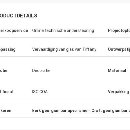
ODUCTDETAILS
erkoopservice
Online technische ondersteuning
Projectopl
passing
Vervaardiging van glas van Tiffany
Ontwerpstij
Lalit
Erik
ctie
Decoratie
Materiaal
Zeer goede kwaliteit, geweldig, al
perfect
behulpzaam.
tificaat
ISO COA
Verpakking
keren
kerk georgian bar upvc ramen
,
Craft georgian bar