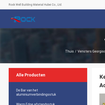
Rock Well Building Material Hubei Co., Ltd.
Thuis
/
Vensters Georgis
Alle Producten
Ke
A
De Bar van het
aluminiumverbindingsstuk
Warm Edge afstandsstuk