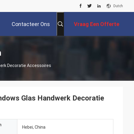
Dutch
Contacteer Ons
Vraag Een Offerte
Aan
n
erk Decoratie Accessoires
indows Glas Handwerk Decoratie
n
Hebei, China