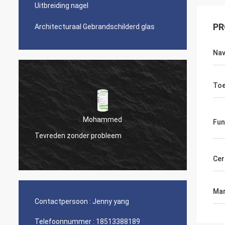
Uitbreiding nagel
PR
Architecturaal Gebrandschilderd glas
Nav
Toe
Mohammed
Fun
Tevreden zonder probleem
Je product is 
Cer
Mar
Contactpersoon :
Jenny yang
Telefoonnummer :
18513388189