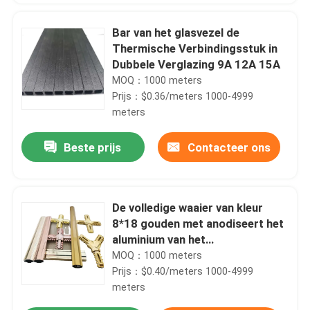
Bar van het glasvezel de
Thermische Verbindingsstuk in
Dubbele Verglazing 9A 12A 15A
MOQ：1000 meters
Prijs：$0.36/meters 1000-4999
meters
Beste prijs
Contacteer ons
De volledige waaier van kleur
8*18 gouden met anodiseert het
aluminium van het
oppervlakteprofiel voor
MOQ：1000 meters
hardware voor deuren en
Prijs：$0.40/meters 1000-4999
aluminiumvensters
meters