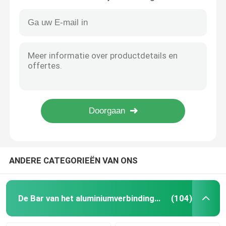
Ig-glasbevestigingen geanodiseerde ramen Georgian Bar Smart 5*8 mm
Glasbehangen Astragal glasbalken Gouden aluminium 5*8 Oxidatie
Butyl afstandsstuk
Geïsoleerd glas UV proof Georgian glazing bars Golden Plastic Flower Design
Eigentijdse UV de Vensters Decoratieve Bloemen van de Bewijs Gouden UPVC Georgische Bar
Vensters Georgische Bar
De vaste Verbinding van de de Hoekschakelaar van het Klemroestvrije staal Rechte voor Bendable-de Bars van het Aluminiumverbindingsstuk
UV Proof Flower Interne Georgian Bars Voor Doppelglazen Deur Decoratie
Afdichtmiddel voor geïsoleerd glas
6A achter bendable naadloze het aluminium holle bar van de lassenlijn voor accesorios van DE aluminio van dubbele verglazingspanelen
De hoge zuiverheid glanst aluminiumverbindingsstuk want het glas de toebehoren van het deurvenster morden
Het Adsorbens Moleculaire Zeef 3a van de zeoliet Moleculaire Zeef voor Thermische Verbindingsstukbar
Butyl afdichtband
Kurk Pad
ANDERE CATEGORIEËN VAN ONS
Moleculair zeefdeshydratiemiddel
De Bar van het aluminiumverbindingsstuk
(104)
Kunststof hoekverbinder