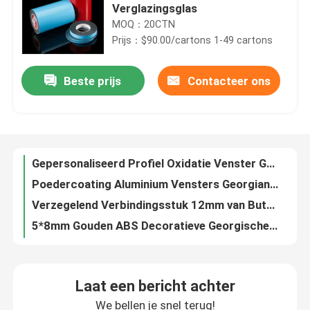
Verglazingsglas
MOQ：20CTN
Ongeveer ons
Prijs：$90.00/cartons 1-49 cartons
Beste prijs
Contacteer ons
Gepersonaliseerd Profiel Oxidatie Venster Georgian Bar Decoratie
Fabrieksreis
Poedercoating Aluminium Vensters Georgian Bars Decoratieve hardware
Verzegelend Verbindingsstuk 12mm van Butylrubber Isolerend Glas Butyl Bar van het Aluminiumverbindingsstuk
Kwaliteitscontrole
5*8mm Gouden ABS Decoratieve Georgische Bars in Vensters Vlotte Oppervlakte
UPVC-het Verbindingsstukbar van het Vensteraluminium met Witte of Zwarte Butyl Band
Contacteer ons
7*16mm Bars van de de Hardware Georgische Verglazing van de Vensters de Georgische Bar Decoratieve
6A-40A Bars van het aluminium Butyl Verbindingsstuk voor Dubbele Verglaasde Eenheden
Verzoek om een Citaat
Zwarte Gray White Plastic Corner Connector-Sleutel voor de Bars van het Aluminiumverbindingsstuk
Aluminium 8*18mm Decoratieve Hardware Aangepaste Kleur van de Vensters de Georgische Bar
De Bar van het aluminiumverbindingsstuk
Aluminium Georgian Style Dubbele glazen staaf voor frameless akoestische Ig-eenheid tops
Laat een bericht achter
Vervanging van stalen elektroplaten Astragalbars Decoratie voor dubbele beglazing deurglas
Warm Edge afstandsstuk
We bellen je snel terug!