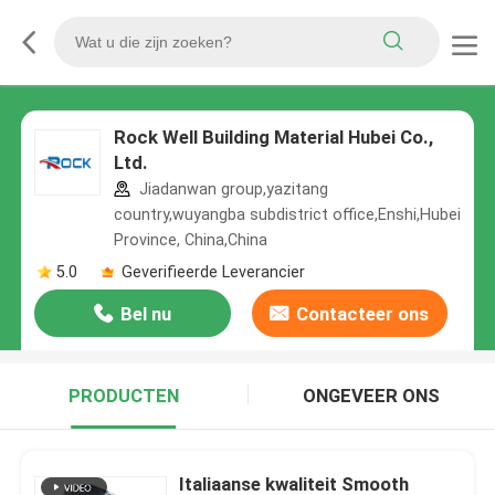
Rock Well Building Material Hubei Co.,
Ltd.
Jiadanwan group,yazitang
country,wuyangba subdistrict office,Enshi,Hubei
Province, China,China
5.0
Geverifieerde Leverancier
Bel nu
Contacteer ons
PRODUCTEN
ONGEVEER ONS
Italiaanse kwaliteit Smooth