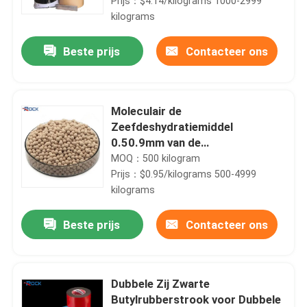
Prijs：$4.14/kilograms 1000-2999
kilograms
Beste prijs
Contacteer ons
Moleculair de
Zeefdeshydratiemiddel
0.50.9mm van de
Aardgasdehydratie 3A
MOQ：500 kilogram
Prijs：$0.95/kilograms 500-4999
kilograms
Huis
Beste prijs
Contacteer ons
Producten
Dubbele Zij Zwarte
Butylrubberstrook voor Dubbele
Video's