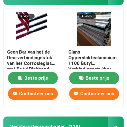
Geen Bar van het de
Glans
Deurverbindingsstuk
Oppervlaktealuminium
van het Corrosieglas
1100 Butyl
met Butyl Plakband
Verbindingsstukbar
Antiroest voor
Beste prijs
Beste prijs
Glasvensters
Contacteer ons
Contacteer ons
Vensters Georgische Bar
(119)