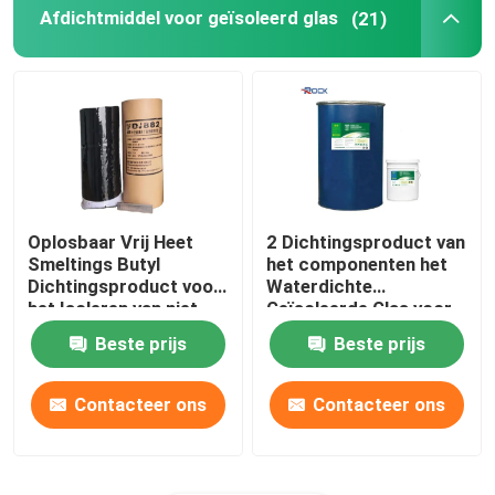
Afdichtmiddel voor geïsoleerd glas
(21)
Oplosbaar Vrij Heet
2 Dichtingsproduct van
Smeltings Butyl
het componenten het
Dichtingsproduct voor
Waterdichte
het Isoleren van niet
Geïsoleerde Glas voor
Glas die vertroebelen
de Bar van het
Beste prijs
Beste prijs
Aluminiumverbindingsstuk
Contacteer ons
Contacteer ons