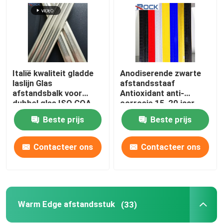
Aluminium buigmachine
ingelegde glastoebehoren
Italië kwaliteit gladde
Anodiserende zwarte
laslijn Glas
afstandsstaaf
andere glazen accessoires
afstandsbalk voor
Antioxidant anti-
dubbel glas ISO COA
corrosie 15-20 jaar
ROHS
Aluminium
Uitbreiding nagel
Beste prijs
Beste prijs
afstandsstaven Zwart
Voor dubbele beglazing
Contacteer ons
Contacteer ons
Architecturaal Gebrandschilderd glas
Warm Edge afstandsstuk
(33)