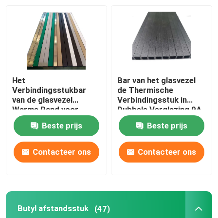
Het
Bar van het glasvezel
Verbindingsstukbar
de Thermische
van de glasvezel
Verbindingsstuk in
Warme Rand voor
Dubbele Verglazing 9A
Geïsoleerd Glas ISO
12A 15A
Beste prijs
Beste prijs
COA
Contacteer ons
Contacteer ons
Butyl afstandsstuk
(47)