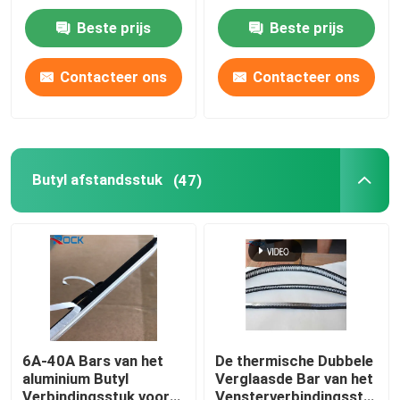
12A 15A
grootte
Beste prijs
Beste prijs
Ongeveer ons
Contacteer ons
Contacteer ons
Fabrieksreis
Kwaliteitscontrole
Butyl afstandsstuk
(47)
Contacteer ons
Verzoek om een Citaat
De Bar van het aluminiumverbindingsstuk
6A-40A Bars van het
De thermische Dubbele
aluminium Butyl
Verglaasde Bar van het
Warm Edge afstandsstuk
Verbindingsstuk voor
Vensterverbindingsstuk