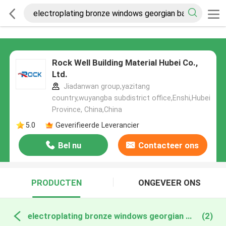
Rock Well Building Material Hubei Co.,
Ltd.
Jiadanwan group,yazitang
country,wuyangba subdistrict office,Enshi,Hubei
Province, China,China
5.0
Geverifieerde Leverancier
Bel nu
Contacteer ons
PRODUCTEN
ONGEVEER ONS
electroplating bronze windows georgian bar online fabricage
(2)