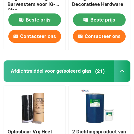
Barvensters voor IG-
Decoratieve Hardware
Glas
Aluminium buigmachine
Beste prijs
Beste prijs
ingelegde glastoebehoren
Contacteer ons
Contacteer ons
andere glazen accessoires
Afdichtmiddel voor geïsoleerd glas
Uitbreiding nagel
(21)
Architecturaal Gebrandschilderd glas
Oplosbaar Vrij Heet
2 Dichtingsproduct van