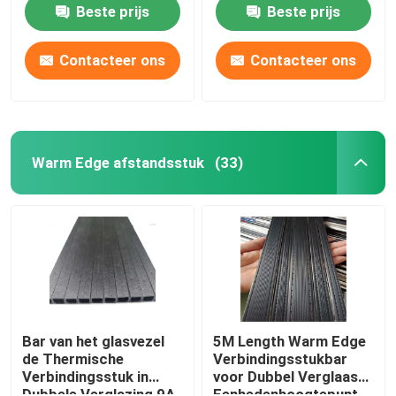
ROHS
Beste prijs
Beste prijs
Contacteer ons
Contacteer ons
Warm Edge afstandsstuk
(33)
Huis
Producten
Bar van het glasvezel
5M Length Warm Edge
de Thermische
Verbindingsstukbar
Verbindingsstuk in
voor Dubbel Verglaasd
Video's
Dubbele Verglazing 9A
Eenhedenhoogtepunt -