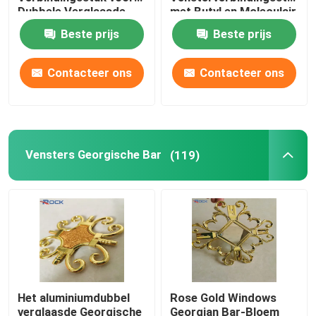
Dubbele Verglaasde
met Butyl en Moleculair
Eenheden
Beste prijs
Beste prijs
Butyl afstandsstuk
Contacteer ons
Contacteer ons
Vensters Georgische Bar
Afdichtmiddel voor geïsoleerd glas
Vensters Georgische Bar
(119)
Butyl afdichtband
Kurk Pad
Moleculair zeefdeshydratiemiddel
Het aluminiumdubbel
Rose Gold Windows
Kunststof hoekverbinder
verglaasde Georgische
Georgian Bar-Bloem