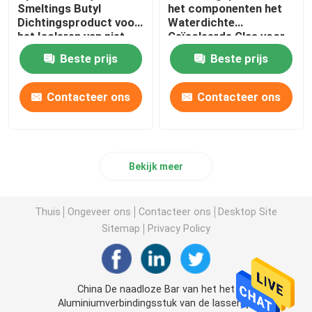
Smeltings Butyl
het componenten het
Dichtingsproduct voor
Waterdichte
het Isoleren van niet
Geïsoleerde Glas voor
Glas die vertroebelen
de Bar van het
Beste prijs
Beste prijs
Aluminiumverbindingsstuk
Contacteer ons
Contacteer ons
Bekijk meer
Thuis
Ongeveer ons
Contacteer ons
Desktop Site
Sitemap
Privacy Policy
China De naadloze Bar van het het
Aluminiumverbindingsstuk van de lassenlijn