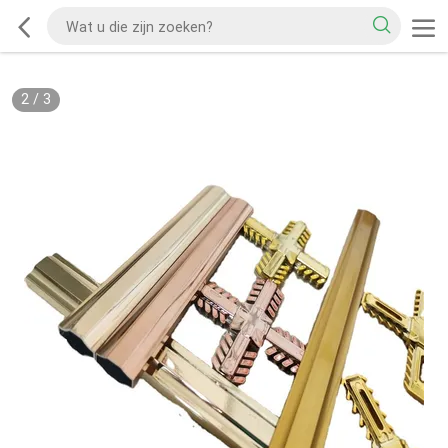
2
/
3