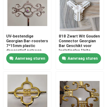
Ongeveer ons
Fabrieksreis
UV-bestendige
818 Zwart Wit Gouden
Georgian Bar-roosters
Connector Georgian
Kwaliteitscontrole
7*15mm plastic
Bar Geschikt voor
decoratief patroon
Isolatieglas Units
voor isolatieglas (IGU)
Aanvraag sturen
Aanvraag sturen
Contacteer ons
Verzoek om een Citaat
De Bar van het aluminiumverbindingsstuk
Warm Edge afstandsstuk