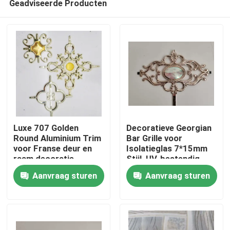
Geadviseerde Producten
Luxe 707 Golden
Decoratieve Georgian
Round Aluminium Trim
Bar Grille voor
voor Franse deur en
Isolatieglas 7*15mm
raam decoratie
Stijl, UV-bestendig
Huis
Plastic Rooster
Aanvraag sturen
Aanvraag sturen
Producten
Video's