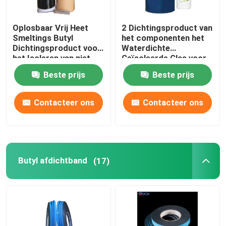
Oplosbaar Vrij Heet
2 Dichtingsproduct van
Smeltings Butyl
het componenten het
Dichtingsproduct voor
Waterdichte
het Isoleren van niet
Geïsoleerde Glas voor
Glas die vertroebelen
de Bar van het
Beste prijs
Beste prijs
Aluminiumverbindingsstuk
Contacteer ons
Contacteer ons
Butyl afdichtband
(17)