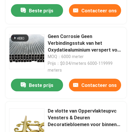
Beste prijs
Contacteer ons
Geen Corrosie Geen
Verbindingsstuk van het
Oxydatiealuminium verspert voor
Dubbele Verglaasde Eenheden
MOQ：6000 meter
Prijs：$0.04/meters 6000-119999
meters
Beste prijs
Contacteer ons
De vlotte van Oppervlakteupvc
Vensters & Deuren
Decoratiebloemen voor binnen
gebruiken de bar van het