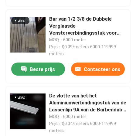
VERZENDEN
Bar van 1/2 3/8 de Dubbele
Verglaasde
Vensterverbindingsstuk voor
Dubbele Verglaasde Eenheden
MOQ：6000 meter
Prijs：$0.09/meters 6000-119999
meters
Beste prijs
Contacteer ons
De vlotte van het het
Aluminiumverbindingsstuk van de
Lassenlijn 9A van de Barbendable
Bar van het de
MOQ：6000 meter
Deurverbindingsstuk Unbendable
Prijs：$0.04/meters 6000-119999
meters