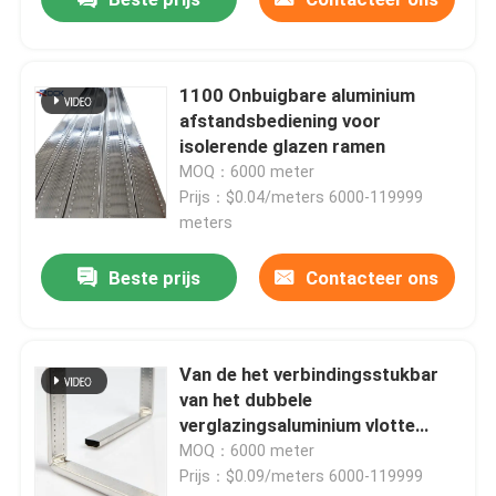
Butyl afstandsstuk
1100 Onbuigbare aluminium
afstandsbediening voor
Vensters Georgische Bar
isolerende glazen ramen
MOQ：6000 meter
Afdichtmiddel voor geïsoleerd glas
Prijs：$0.04/meters 6000-119999
meters
Butyl afdichtband
Beste prijs
Contacteer ons
Kurk Pad
Van de het verbindingsstukbar
van het dubbele
Moleculair zeefdeshydratiemiddel
verglazingsaluminium vlotte
bendable het lassenlijn 100%
MOQ：6000 meter
Prijs：$0.09/meters 6000-119999
Kunststof hoekverbinder