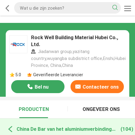
Rock Well Building Material Hubei Co.,
Ltd.
Jiadanwan group,yazitang
country,wuyangba subdistrict office,Enshi,Hubei
Province, China,China
5.0
Geverifieerde Leverancier
Bel nu
Contacteer ons
PRODUCTEN
ONGEVEER ONS
China De Bar van het aluminiumverbindingsstuk
(104)