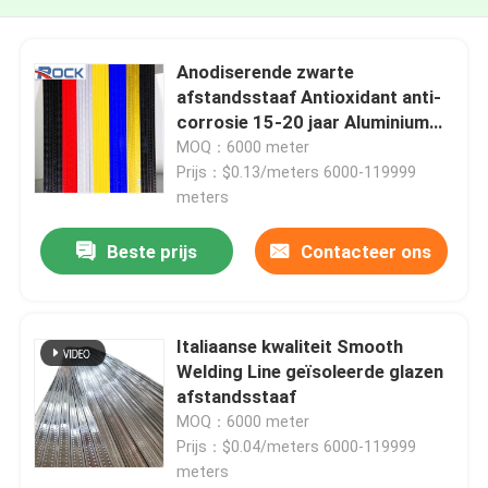
Anodiserende zwarte
afstandsstaaf Antioxidant anti-
corrosie 15-20 jaar Aluminium
afstandsstaven Zwart Voor
MOQ：6000 meter
dubbele beglazing
Prijs：$0.13/meters 6000-119999
meters
Beste prijs
Contacteer ons
Italiaanse kwaliteit Smooth
Welding Line geïsoleerde glazen
afstandsstaaf
MOQ：6000 meter
Prijs：$0.04/meters 6000-119999
meters