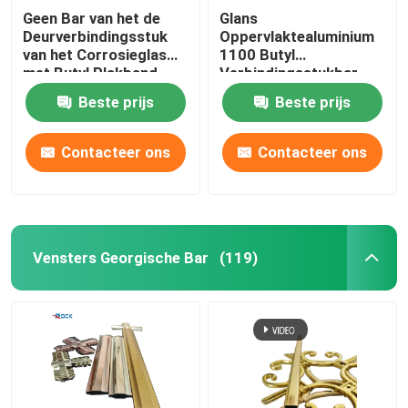
Geen Bar van het de
Glans
Deurverbindingsstuk
Oppervlaktealuminium
van het Corrosieglas
1100 Butyl
met Butyl Plakband
Verbindingsstukbar
Antiroest voor
Beste prijs
Beste prijs
Glasvensters
Contacteer ons
Contacteer ons
Vensters Georgische Bar
(119)