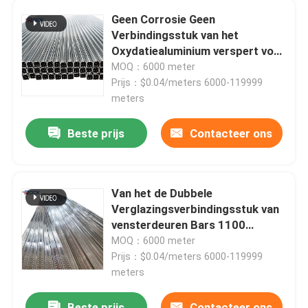
Geen Corrosie Geen
Verbindingsstuk van het
Ongeveer ons
Oxydatiealuminium verspert voor
Dubbele Verglaasde Eenheden
MOQ：6000 meter
Fabrieksreis
Prijs：$0.04/meters 6000-119999
meters
Kwaliteitscontrole
Beste prijs
Contacteer ons
Contacteer ons
Van het de Dubbele
Verglazingsverbindingsstuk van
Verzoek om een Citaat
vensterdeuren Bars 1100
Aluminiumstrook voor
MOQ：6000 meter
Geïsoleerd Glas
De Bar van het aluminiumverbindingsstuk
Prijs：$0.04/meters 6000-119999
meters
Warm Edge afstandsstuk
Beste prijs
Contacteer ons