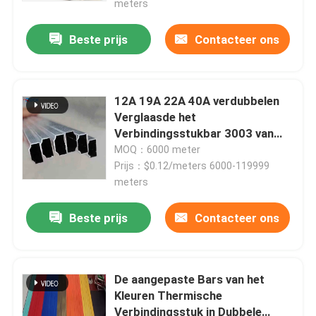
meters
Aluminium buigmachine
Beste prijs
Contacteer ons
ingelegde glastoebehoren
12A 19A 22A 40A verdubbelen
Verglaasde het
andere glazen accessoires
Verbindingsstukbar 3003 van
het Deurenvenster
MOQ：6000 meter
Aluminiumlegering
Prijs：$0.12/meters 6000-119999
Uitbreiding nagel
meters
Architecturaal Gebrandschilderd glas
Beste prijs
Contacteer ons
De aangepaste Bars van het
Kleuren Thermische
Verbindingsstuk in Dubbele