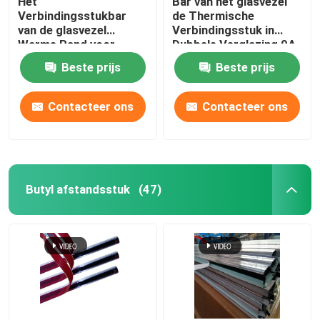
Het
Bar van het glasvezel
Verbindingsstukbar
de Thermische
van de glasvezel
Verbindingsstuk in
Warme Rand voor
Dubbele Verglazing 9A
Geïsoleerd Glas ISO
12A 15A
Beste prijs
Beste prijs
COA
Contacteer ons
Contacteer ons
Butyl afstandsstuk
(47)