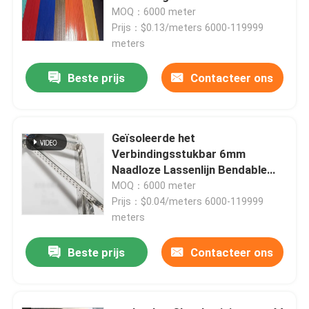
Verglazing Geen Misvorming
MOQ：6000 meter
Prijs：$0.13/meters 6000-119999
meters
Beste prijs
Contacteer ons
Geïsoleerde het
Verbindingsstukbar 6mm
Naadloze Lassenlijn Bendable
van het Glasaluminium
MOQ：6000 meter
Prijs：$0.04/meters 6000-119999
meters
Beste prijs
Contacteer ons