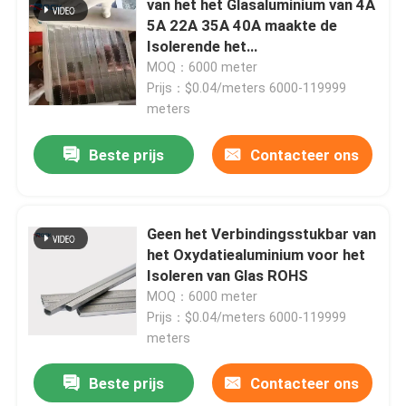
van het het Glasaluminium van 4A
5A 22A 35A 40A maakte de
Isolerende het
Verbindingsstukbar voor
MOQ：6000 meter
Venstersdubbel Glas aan
Prijs：$0.04/meters 6000-119999
Laat een bericht achter
meters
We bellen je snel terug!
Beste prijs
Contacteer ons
Geen het Verbindingsstukbar van
het Oxydatiealuminium voor het
Isoleren van Glas ROHS
MOQ：6000 meter
Prijs：$0.04/meters 6000-119999
meters
Beste prijs
Contacteer ons