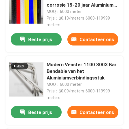
corrosie 15-20 jaar Aluminium
afstandsstaven Zwart Voor
MOQ：6000 meter
dubbele beglazing
Prijs：$0.13/meters 6000-119999
meters
Beste prijs
Contacteer ons
Modern Venster 1100 3003 Bar
Bendable van het
Aluminiumverbindingsstuk
MOQ：6000 meter
Huis
Prijs：$0.09/meters 6000-119999
meters
Producten
Beste prijs
Contacteer ons
Video's