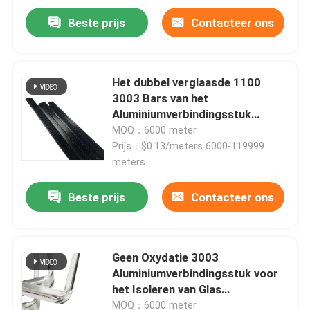
Beste prijs
Contacteer ons
Het dubbel verglaasde 1100
3003 Bars van het
Aluminiumverbindingsstuk
aanpast Kleur het Glanzen
MOQ：6000 meter
Oppervlakte
Prijs：$0.13/meters 6000-119999
meters
Beste prijs
Contacteer ons
Geen Oxydatie 3003
Aluminiumverbindingsstuk voor
het Isoleren van Glas
0.330.35mm
MOQ：6000 meter