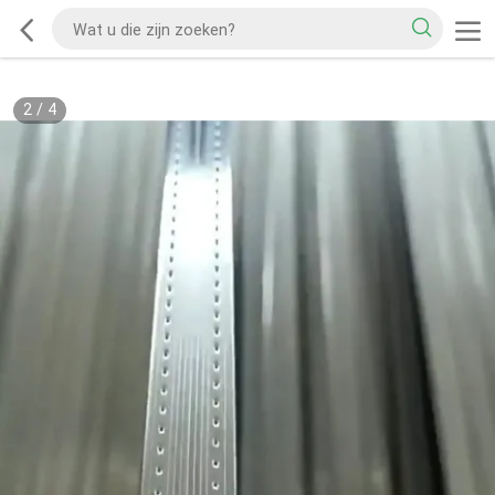
2
/
4