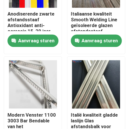
Anodiserende zwarte
Italiaanse kwaliteit
Ongeveer ons
afstandsstaaf
Smooth Welding Line
Antioxidant anti-
geïsoleerde glazen
corrosie 15-20 jaar
afstandsstaaf
Fabrieksreis
Aluminium
Aanvraag sturen
Aanvraag sturen
afstandsstaven Zwart
Voor dubbele
Kwaliteitscontrole
beglazing
Contacteer ons
Verzoek om een Citaat
De Bar van het aluminiumverbindingsstuk
Modern Venster 1100
Italië kwaliteit gladde
3003 Bar Bendable
laslijn Glas
Warm Edge afstandsstuk
van het
afstandsbalk voor